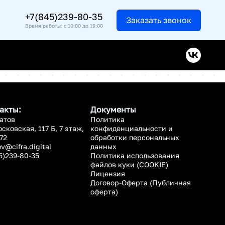
+7(845)239-80-35
Заказать звонок
Время работы: с 10:00 до 19:00
акты:
Документы
ратов
Политика
осковская, 117 Б, 7 этаж,
конфиденциальности и
72
обработки персональных
ov@cifra.digital
данных
5)239-80-35
Политика использования
файлов куки (COOKIE)
Лицензия
Договор-Оферта (Публичная
оферта)