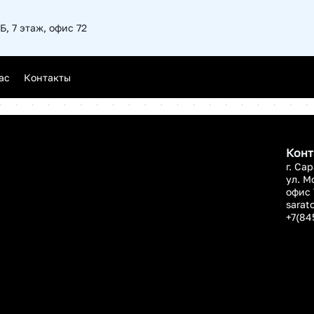
Б, 7 этаж, офис 72
Новгород
ас
Контакты
ск
Конт
г. Са
ул. М
офис 
sarat
+7(84