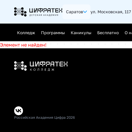
Саратов
ул. Московская, 117 
Калининград
Нижний 
Колледж
Программы
Каникулы
Бесплатно
О н
Ростов-на-Дону
Самара
Элемент не найден!
Уфа
Челябин
Джуниор (Junior)
Мидл (Middle)
Сеньор (Senior)
Российская Академия Цифра 2026